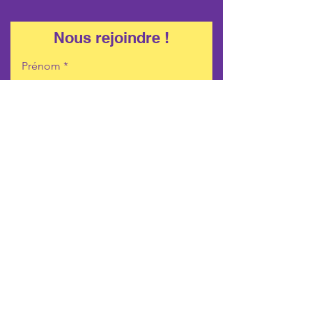
Nous rejoindre !
Prénom
Nom
Email
M'inscrire